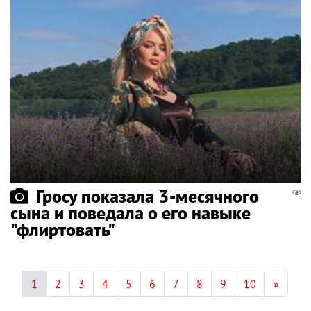
Гросу показала 3-месячного
сына и поведала о его навыке
"флиртовать"
1
2
3
4
5
6
7
8
9
10
»