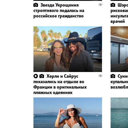
Звезда Укрощения
Шэро
строптивого подалась на
рискова
российское гражданство
инсульт
врачей
Херли и Сайрус
Суин
показались на отдыхе во
купальн
Франции в оригинальных
возлюб
пляжных одеяниях