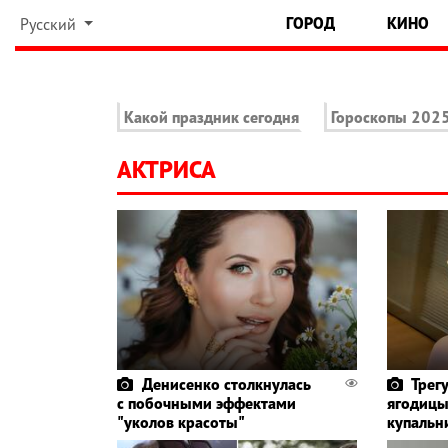
ГОРОД
КИНО
Русский
Какой праздник сегодня
Гороскопы 202
АКТРИСА
Денисенко столкнулась
Трег
с побочными эффектами
ягодицы
"уколов красоты"
купальн