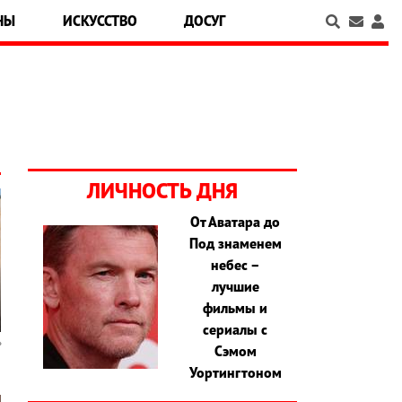
НЫ
ИСКУССТВО
ДОСУГ
ЛИЧНОСТЬ ДНЯ
От Аватара до
Под знаменем
небес –
лучшие
фильмы и
сериалы с
Сэмом
Уортингтоном