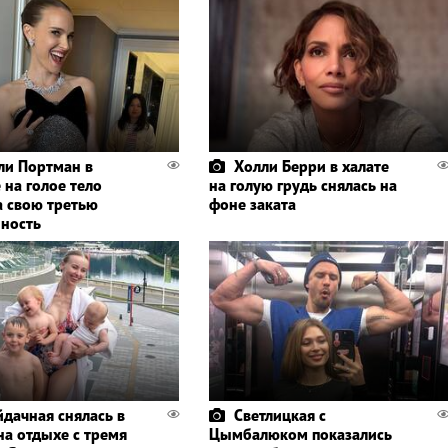
ли Портман в
Холли Берри в халате
 на голое тело
на голую грудь снялась на
а свою третью
фоне заката
ность
йдачная снялась в
Светлицкая с
на отдыхе с тремя
Цымбалюком показались