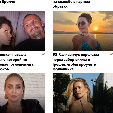
в Яремче
на свадьбе в парных
образах
лицкая назвала
Саливанчук перелезла
, по которой не
через забор виллы в
ждает отношения с
Греции, чтобы проучить
юком
мошенника