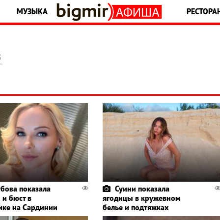
МУЗЫКА
РЕСТОРА
5
убова показала
Суини показала
 и бюст в
ягодицы в кружевном
ике на Сардинии
белье и подтяжках