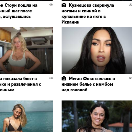
н Стоун пошла на
Кузнецова сверкнула
нный шаг после
ногами и спиной в
а, ослушавшись
купальнике на яхте в
Испании
и показала бюст в
Меган Фокс снялась в
ике и развлечения с
нижнем белье с нимбом
ленным
над головой