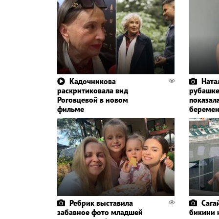
Кадочникова
Ната
раскритиковала вид
рубашке
Роговцевой в новом
показал
фильме
беремен
Ребрик выставила
Сага
забавное фото младшей
бикини 