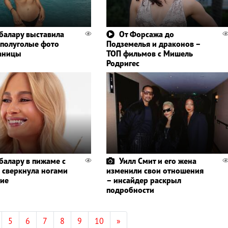
алару выставила
От Форсажа до
 полуголые фото
Подземелья и драконов –
раницы
ТОП фильмов с Мишель
Родригес
алару в пижаме с
Уилл Смит и его жена
сверкнула ногами
изменили свои отношения
тие
– инсайдер раскрыл
подробности
5
6
7
8
9
10
»