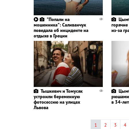
"Попали на
Цымб
мошенника": Саливанчук
горячие
поведала об инциденте на
из-за г
отдыхе в Греции
Тышкевич и Томусяк
Цымб
устроили беременную
рюшами 
фотосессию на улицах
в 34-ле
Львова
1
2
3
4