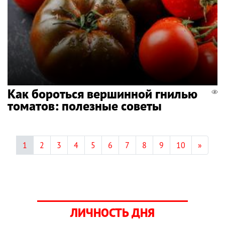
Как бороться вершинной гнилью
томатов: полезные советы
1
2
3
4
5
6
7
8
9
10
»
ЛИЧНОСТЬ ДНЯ