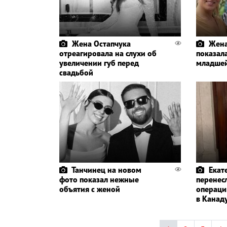
Жена Остапчука
Жена
отреагировала на слухи об
показал
увеличении губ перед
младше
свадьбой
Танчинец на новом
Екат
фото показал нежные
перенес
объятия с женой
операци
в Канад