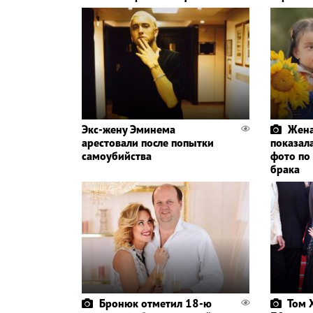
Экс-жену Эминема
Жена
арестовали после попытки
показал
самоубийства
фото по
брака
Бронюк отметил 18-ю
Том 