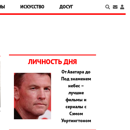
НЫ
ИСКУССТВО
ДОСУГ
ЛИЧНОСТЬ ДНЯ
От Аватара до
Под знаменем
небес –
лучшие
фильмы и
сериалы с
Сэмом
Уортингтоном