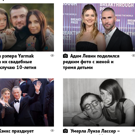
 рэпера Yarmak
Адам Левин поделился
а их свадебные
редким фото с женой и
 случаю 10-летия
тремя детьми
Хэнкс празднует
Умерла Луиза Лассер –