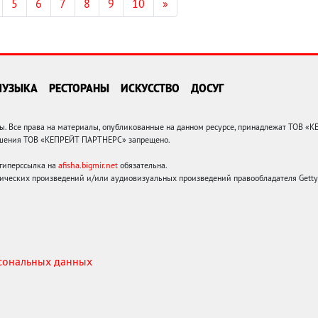
5
6
7
8
9
10
»
МУЗЫКА
РЕСТОРАНЫ
ИСКУССТВО
ДОСУГ
 Все права на материалы, опубликованные на данном ресурсе, принадлежат ТОВ «
решения ТОВ «КЕПРЕЙТ ПАРТНЕРС» запрещено.
 гиперссылка на
afisha.bigmir.net
обязательна.
ических произведений и/или аудиовизуальных произведений правообладателя Getty I
рсональных данных