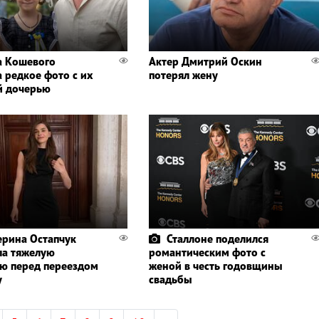
 Кошевого
Актер Дмитрий Оскин
а редкое фото с их
потерял жену
й дочерью
ерина Остапчук
Сталлоне поделился
ла тяжелую
романтическим фото с
ю перед переездом
женой в честь годовщины
у
свадьбы