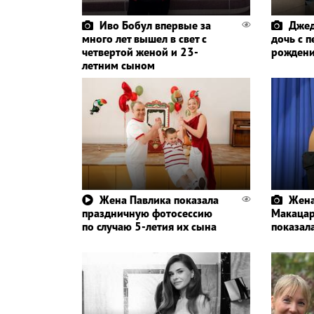
Иво Бобул впервые за
Джед
много лет вышел в свет с
дочь с п
четвертой женой и 23-
рождени
летним сыном
Жена Павлика показала
Жена
праздничную фотосессию
Макацар
по случаю 5-летия их сына
показал