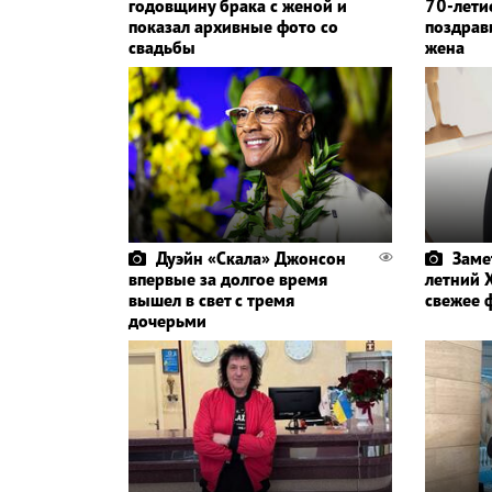
годовщину брака с женой и
70-летие
показал архивные фото со
поздрав
свадьбы
жена
Дуэйн «Скала» Джонсон
Заме
впервые за долгое время
летний 
вышел в свет с тремя
свежее 
дочерьми