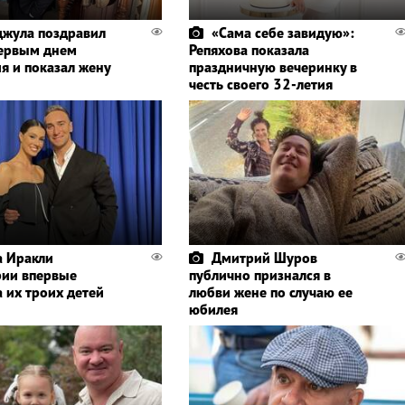
жула поздравил
«Сама себе завидую»:
ервым днем ​​
Репяхова показала
я и показал жену
праздничную вечеринку в
честь своего 32-летия
 Иракли
Дмитрий Шуров
ии впервые
публично признался в
а их троих детей
любви жене по случаю ее
юбилея