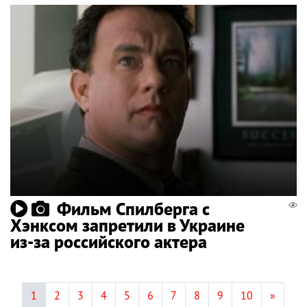
Фильм Спилберга с
Хэнксом запретили в Украине
из-за российского актера
1
2
3
4
5
6
7
8
9
10
»