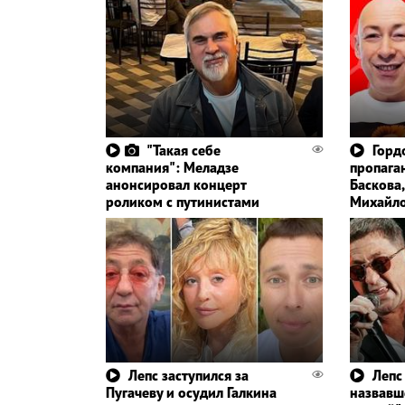
"Такая себе
Горд
компания": Меладзе
пропага
анонсировал концерт
Баскова,
роликом с путинистами
Михайл
Лепс заступился за
Лепс
Пугачеву и осудил Галкина
назвавш