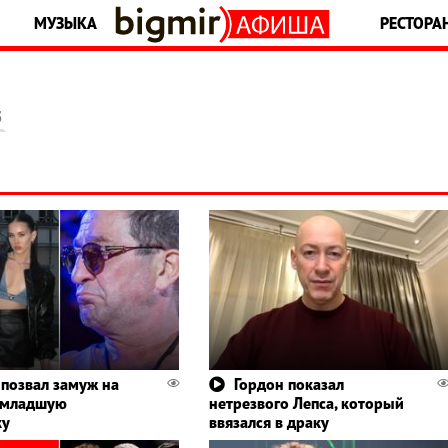
МУЗЫКА
РЕСТОРА
5
 позвал замуж на
Гордон показал
 младшую
нетрезвого Лепса, который
ку
ввязался в драку