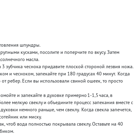
отовления шпундры.
рупными кусками, посолите и поперчите по вкусу. Затем
подсолнечного масла.
а 3 зубчика чеснока придавите плоской стороной лезвия ножа.
ком и чесноком, запекайте при 180 градусах 40 минут. Когда
о от ребер. Если вы использовали свиной ошеек, то просто
мойте и запекайте в духовке примерно 1-1,5 часа, в
более мелкую свеклу и объедините процесс запекания вместе с
 духовки немного раньше, чем свеклу. Когда свекла запечется,
сотейник или миску.
 так, чтоб вода полностью покрывала свеклу. Оставьте на 40
убиком.