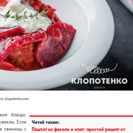
то: klopotenko.com
кое блюдо,
свеклы. Если
Читай также:
ие свинины с
Паштет из фасоли и опят: простой рецепт от