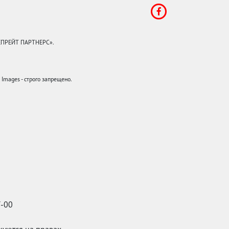
КЕПРЕЙТ ПАРТНЕРС».
mages - строго запрещено.
7-00
икуются на правах