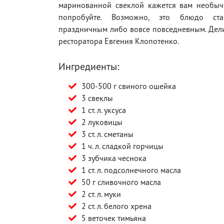
маринованной свеклой кажется вам необыч
попробуйте. Возможно, это блюдо ст
праздничным либо вовсе повседневным. Дел
ресторатора Евгения Клопотенко.
Ингредиенты:
300-500 г свиного ошейка
3 свеклы
1 ст. л. уксуса
2 луковицы
3 ст. л. сметаны
1 ч. л. сладкой горчицы
3 зубчика чеснока
1 ст. л. подсолнечного масла
50 г сливочного масла
2 ст. л. муки
2 ст. л. белого хрена
5 веточек тимьяна