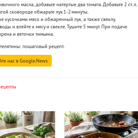
вочного масла, добавьте натертые два томата. Добавьте 2 ст. л.
угой сковороде обжарьте лук 1-2 минуты.
ое кусочками мясо и обжаренный лук, а также свеклу.
г воды и влейте к мясу и свекле. Тушите 5 минут. При подаче
 хрена и веточки тимьяна.
телятины: пошаговый рецепт.
йте нас в Google.News
рецепты