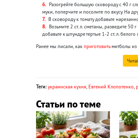
Разогрейте большую сковороду с 40 г сли
муки, поперчите и посолите по вкусу. На др
В сковороду к томату добавьте нарезанн
Возьмите 2 ст. л. сметаны, разведите 50 
добавьте к шпундре тертые 1-2 ст. л. белого
Ранее мы писали, как
приготовить
митболы из 
Чита
Теги:
украинская кухня
,
Евгений Клопотенко
,
Статьи по теме