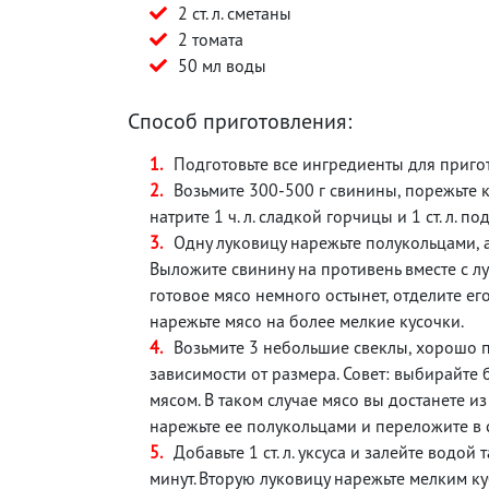
2 ст. л. сметаны
2 томата
50 мл воды
Способ приготовления:
Подготовьте все ингредиенты для приг
Возьмите 300-500 г свинины, порежьте к
натрите 1 ч. л. сладкой горчицы и 1 ст. л. 
Одну луковицу нарежьте полукольцами, 
Выложите свинину на противень вместе с лу
готовое мясо немного остынет, отделите ег
нарежьте мясо на более мелкие кусочки.
Возьмите 3 небольшие свеклы, хорошо по
зависимости от размера. Совет: выбирайте 
мясом. В таком случае мясо вы достанете из
нарежьте ее полукольцами и переложите в 
Добавьте 1 ст. л. уксуса и залейте водой
минут. Вторую луковицу нарежьте мелким к