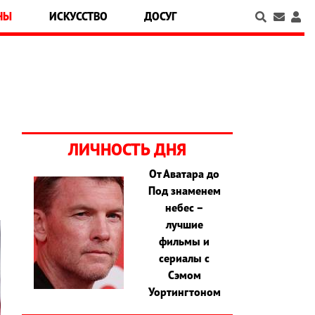
НЫ
ИСКУССТВО
ДОСУГ
ЛИЧНОСТЬ ДНЯ
От Аватара до
Под знаменем
небес –
лучшие
фильмы и
сериалы с
Сэмом
Уортингтоном