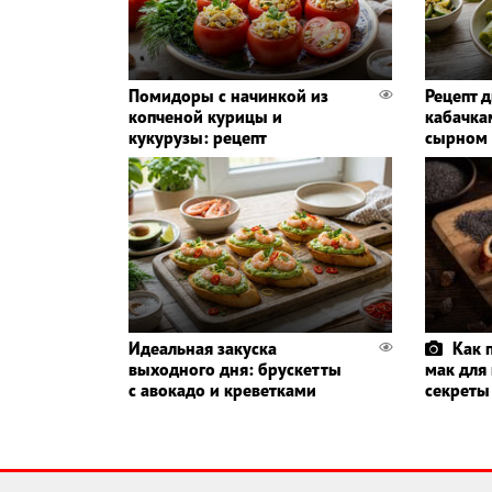
Помидоры с начинкой из
Рецепт д
копченой курицы и
кабачка
кукурузы: рецепт
сырном 
Идеальная закуска
Как 
выходного дня: брускетты
мак для 
с авокадо и креветками
секреты