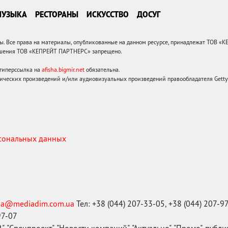
МУЗЫКА
РЕСТОРАНЫ
ИСКУССТВО
ДОСУГ
 Все права на материалы, опубликованные на данном ресурсе, принадлежат ТОВ «
решения ТОВ «КЕПРЕЙТ ПАРТНЕРС» запрещено.
 гиперссылка на
afisha.bigmir.net
обязательна.
ических произведений и/или аудиовизуальных произведений правообладателя Getty I
рсональных данных
ma@mediadim.com.ua
Тел: +38 (044) 207-33-05, +38 (044) 207-9
97-07
, "Спецпроект", "Новости компаний", "Актуально", "Промо", публ