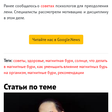
Ранее сообщалось о
советах
психологов для преодоления
лени. Специалисты рассмотрели мотивацию и дисциплину
в этом деле.
Читайте нас в Google.News
Теги:
советы
,
здоровье
,
магнитная буря
,
солнце
,
что делать
в магнитные бури
,
как уменьшить влияние магнитных бурь
на организм
,
магнитные бури
,
рекомендации
Статьи по теме