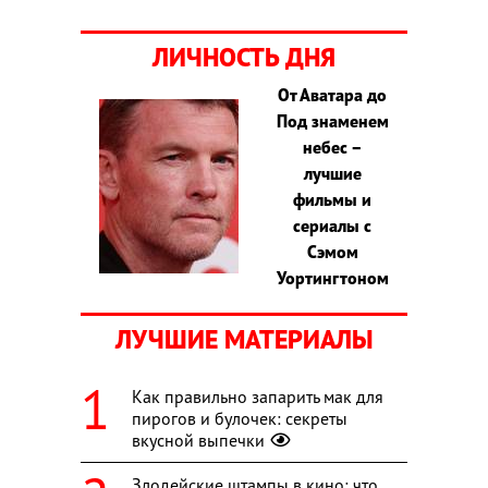
ЛИЧНОСТЬ ДНЯ
От Аватара до
Под знаменем
небес –
лучшие
фильмы и
сериалы с
Сэмом
Уортингтоном
ЛУЧШИЕ МАТЕРИАЛЫ
Как правильно запарить мак для
пирогов и булочек: секреты
вкусной выпечки
Злодейские штампы в кино: что