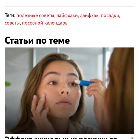
Теги:
полезные советы
,
лайфхаки
,
лайфхак
,
посадки
,
советы
,
посевной календарь
Статьи по теме