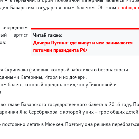
одил Баварским государственным балетом. Об этом
сообщае
очередным
мый артист
Читай также:
ов:
Дочери Путина: где живут и чем занимаются
потомки президента РФ
я Скрипчака (силовик, который заботился о безопасности
данными Катерины, Игоря и их дочери.
ом балете, который предположил, что у Тихоновой и
а
 во главе Баварского государственного балета в 2016 году. П
ариинки Яна Серебрякова, с которой у них – трое общих детей
о постоянно летать в Мюнхен. Поэтому она решила перебратьс