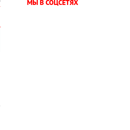
МЫ В СОЦСЕТЯХ
т
о
.
я