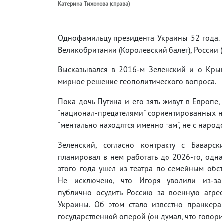
Катерина Тихонова (справа)
Однофамильцу президента Украины 52 года. О
Великобритании (Королевский балет), России (
Высказывался в 2016-м Зеленский и о Крым
мирное решение геополитического вопроса.
Пока дочь Путина и его зять живут в Европе
"национал-предателями" сориентированных на
"ментально находятся именно там", не с народ
Зеленский, согласно контракту с Баварск
планировал в нем работать до 2026-го, одн
этого года ушел из театра по семейным обст
Не исключено, что Игоря уволили из-за
публично осудить Россию за военную агре
Украины. Об этом стало известно пранкер
государственной оперой (он думал, что говори