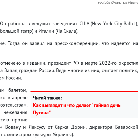
youtube Открытые Меди
н работал в ведущих заведениях США (New York City Ballet)
Большой театр) и Италии (Ла Скала).
е. Тогда он заявил на пресс-конференции, что надеется н
, отмечено в издании, президент РФ в марте 2022-го окрести
 Запад граждан России. Ведь многие из них, считает политик
ом России.
им балетом,
ако в апреле
Читай также:
оятельствам.
Как выглядит и что делает "тайная дочь
 нежелания
Путина"
ссию против
ам Вовану и Лексусу от Сержа Дорни, директора Баварско
т с министром культуры Украины).