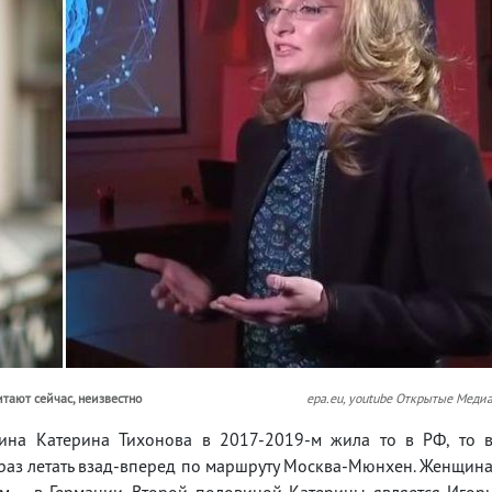
итают сейчас, неизвестно
epa.eu, youtube Открытые Меди
на Катерина Тихонова в 2017-2019-м жила то в РФ, то 
и раз летать взад-вперед по маршруту Москва-Мюнхен. Женщин
ем – в Германии. Второй половиной Катерины является Игор