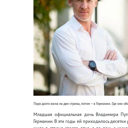
Пара долго жила на две страны, потом – в Германии. Где они об
Младшая официальная дочь Владимира Пути
Германии. В эти годы ей приходилось десятк
жила в стране своего отца, а ее дочь с муж