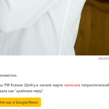
EPA/UP
еизвестно.
ны РФ Ксения Шойгу в начале марта
написала
патриотически
ала как "
крайнюю меру
".
йте нас в Google.News