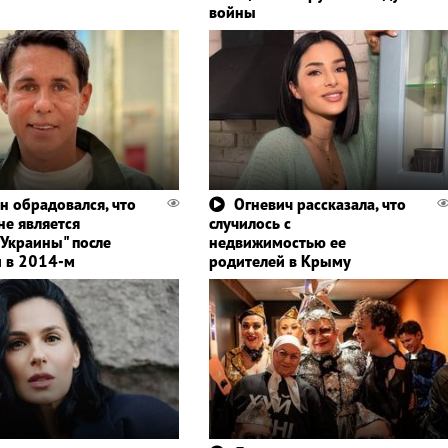
войны
н обрадовался, что
Огневич рассказала, что
не является
случилось с
 Украины" после
недвижимостью ее
 в 2014-м
родителей в Крыму