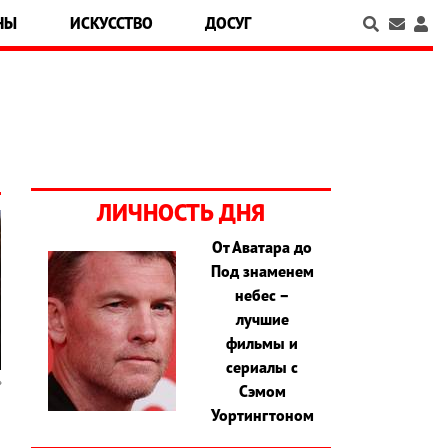
НЫ
ИСКУССТВО
ДОСУГ
ЛИЧНОСТЬ ДНЯ
От Аватара до
Под знаменем
небес –
лучшие
фильмы и
сериалы с
Сэмом
Уортингтоном