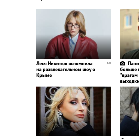
Леся Никитюк вспомнила
Пани
на развлекательном шоу о
больше 
Крыме
"врагом
выходки