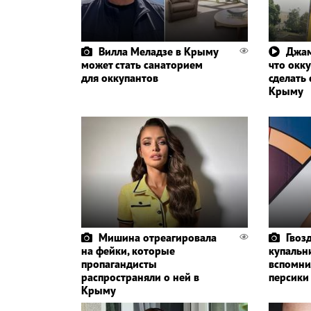
Вилла Меладзе в Крыму
Джам
может стать санаторием
что окк
для оккупантов
сделать 
Крыму
Мишина отреагировала
Гвоз
на фейки, которые
купальн
пропагандисты
вспомни
распространяли о ней в
персики
Крыму