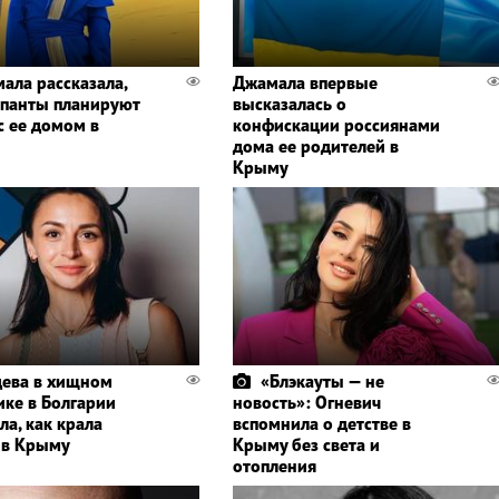
ала рассказала,
Джамала впервые
упанты планируют
высказалась о
с ее домом в
конфискации россиянами
дома ее родителей в
Крыму
дева в хищном
«Блэкауты — не
ике в Болгарии
новость»: Огневич
ла, как крала
вспомнила о детстве в
 в Крыму
Крыму без света и
отопления