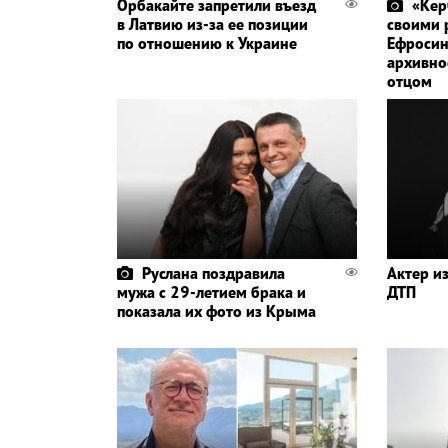
Орбакайте запретили въезд
«Кер
в Латвию из-за ее позиции
своими 
по отношению к Украине
Ефросин
архивно
отцом
Руслана поздравила
Актер из
мужа с 29-летием брака и
ДТП
показала их фото из Крыма