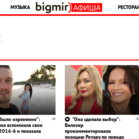
МУЗЫКА
РЕСТОРА
5
 было охрененно":
"Она сделала выбор":
ика вспомнила свои
Билозир
2016-й и показала
прокомментировала
позицию Ротару по поводу