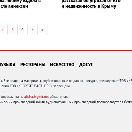
ла, почему ездила в
рассказал об угрозах от КГБ
сле аннексии
и недвижимости в Крыму
2
3
4
5
»
МУЗЫКА
РЕСТОРАНЫ
ИСКУССТВО
ДОСУГ
 Все права на материалы, опубликованные на данном ресурсе, принадлежат ТОВ «
решения ТОВ «КЕПРЕЙТ ПАРТНЕРС» запрещено.
 гиперссылка на
afisha.bigmir.net
обязательна.
ических произведений и/или аудиовизуальных произведений правообладателя Getty I