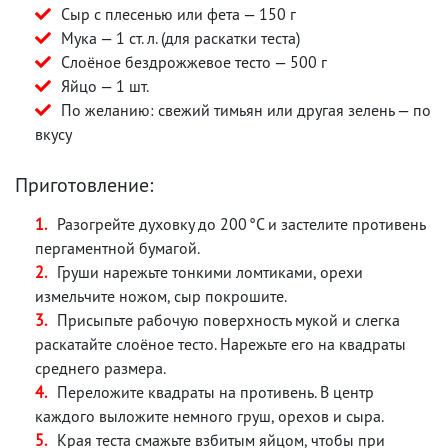
Сыр с плесенью или фета — 150 г
Мука — 1 ст. л. (для раскатки теста)
Слоёное бездрожжевое тесто — 500 г
Яйцо — 1 шт.
По желанию: свежий тимьян или другая зелень — по
вкусу
Приготовление:
Разогрейте духовку до 200 °C и застелите противень
пергаментной бумагой.
Груши нарежьте тонкими ломтиками, орехи
измельчите ножом, сыр покрошите.
Присыпьте рабочую поверхность мукой и слегка
раскатайте слоёное тесто. Нарежьте его на квадраты
среднего размера.
Переложите квадраты на противень. В центр
каждого выложите немного груш, орехов и сыра.
Края теста смажьте взбитым яйцом, чтобы при