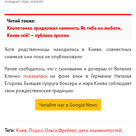
instagram zlata_mitchell
Читай также:
Клопотенко предложил заменить Як тебе не любити,
Києве мій! – публика против
Хотя родственницы находились в Киеве, совместных
снимков они пока не опубликовали.
Ранее сообщалось, что с сыновьями и дочерью от Виталия
Кличко
показалась
на фоне елки в Германии Наталья
Егорова. Бывшая супруга боксера и мэра Киева соблюдает
свои рождественские традиции.
Читайте нас в Google.News
Теги:
Киев
,
Подол
,
Ольга Фреймут
,
дети знаменитостей
,