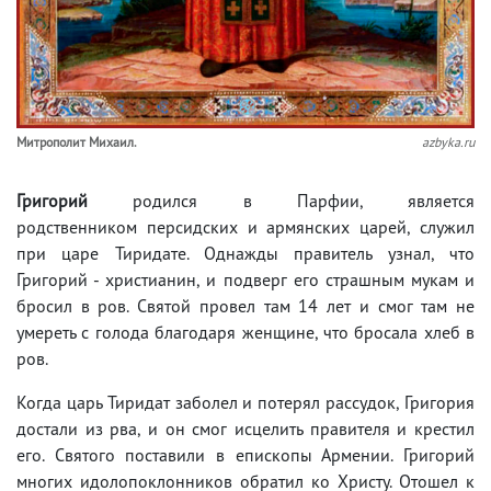
Мит­ро­по­лит Ми­ха­ил.
azbyka.ru
Григорий
родился в Парфии, является
родственником персидских и армянских царей, служил
при царе Тиридате. Однажды правитель узнал, что
Григорий - христианин, и подверг его страшным мукам и
бросил в ров. Святой провел там 14 лет и смог там не
умереть с голода благодаря женщине, что бросала хлеб в
ров.
Когда царь Тиридат заболел и потерял рассудок, Григория
достали из рва, и он смог исцелить правителя и крестил
его. Святого поставили в епископы Армении. Григорий
многих идолопоклонников обратил ко Христу. Отошел к