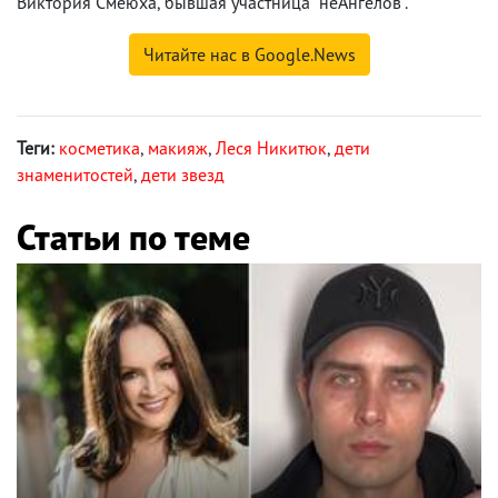
Виктория Смеюха, бывшая участница "неАнгелов".
Читайте нас в Google.News
Теги:
косметика
,
макияж
,
Леся Никитюк
,
дети
знаменитостей
,
дети звезд
Статьи по теме