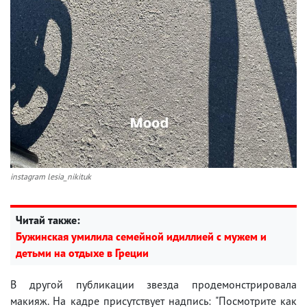
instagram lesia_nikituk
Читай также:
Бужинская умилила семейной идиллией с мужем и
детьми на отдыхе в Греции
В другой публикации звезда продемонстрировала
макияж. На кадре присутствует надпись: "Посмотрите как