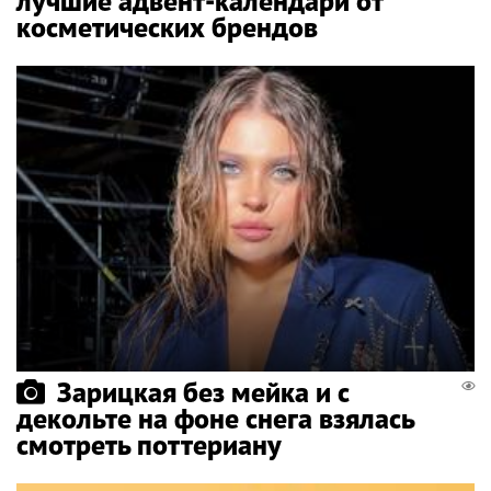
лучшие адвент-календари от
косметических брендов
Зарицкая без мейка и с
декольте на фоне снега взялась
смотреть поттериану