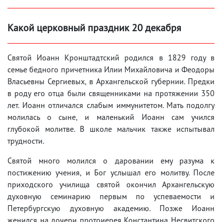
Какой церковный праздник 20 декабря
Святой Иоанн Кронштадтский родился в 1829 году в
семье бедного причетника Илии Михайловича и Феодоры
Власьевны Сергиевых, в Архангельской губернии. Предки
в роду его отца были священниками на протяжении 350
лет. Иоанн отличался слабым иммунитетом. Мать подолгу
молилась о сыне, и маленький Иоанн сам учился
глубокой молитве. В школе мальчик также испытывал
трудности.
Святой много молился о даровании ему разума к
постижению учения, и Бог услышал его молитву. После
приходского училища святой окончил Архангельскую
духовную семинарию первым по успеваемости и
Петербургскую духовную академию. Позже Иоанн
женился на дочери протоиерея Константина Несвитского