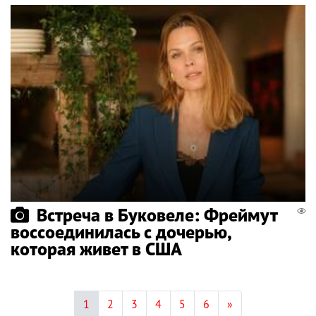
Встреча в Буковеле: Фреймут
воссоединилась с дочерью,
которая живет в США
1
2
3
4
5
6
»