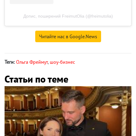
Допис, поширений FreimutOlia (@freimutolia)
Читайте нас в Google.News
Теги:
Ольга Фреймут
,
шоу-бизнес
Статьи по теме