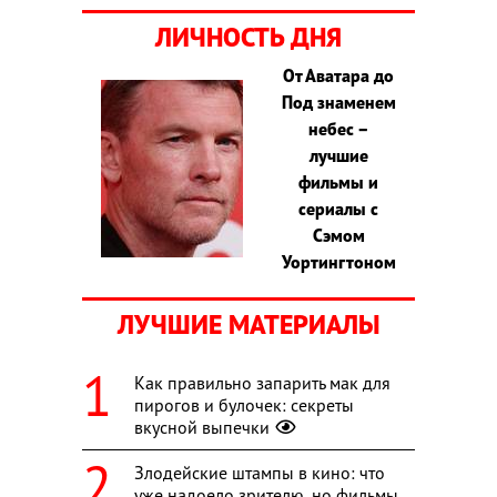
ЛИЧНОСТЬ ДНЯ
От Аватара до
Под знаменем
небес –
лучшие
фильмы и
сериалы с
Сэмом
Уортингтоном
ЛУЧШИЕ МАТЕРИАЛЫ
Как правильно запарить мак для
пирогов и булочек: секреты
вкусной выпечки
Злодейские штампы в кино: что
уже надоело зрителю, но фильмы