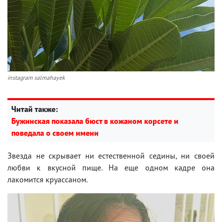
instagram salmahayek
Читай также:
Бужинская показала бюст в кожаном корсете и
поведала о своем имени
Звезда не скрывает ни естественной седины, ни своей
любви к вкусной пище. На еще одном кадре она
лакомится круассаном.