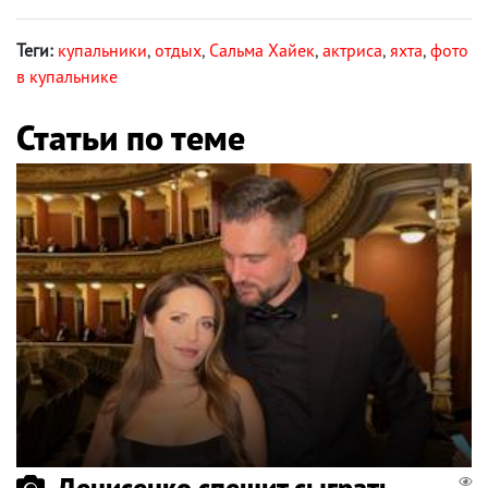
Теги:
купальники
,
отдых
,
Сальма Хайек
,
актриса
,
яхта
,
фото
в купальнике
Статьи по теме
Денисенко спешит сыграть