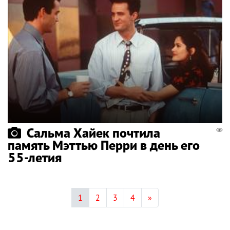
Сальма Хайек почтила
память Мэттью Перри в день его
55-летия
1
2
3
4
»