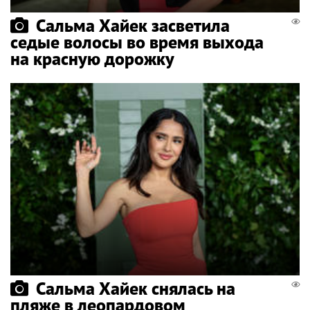
Сальма Хайек засветила
седые волосы во время выхода
на красную дорожку
Сальма Хайек снялась на
пляже в леопардовом