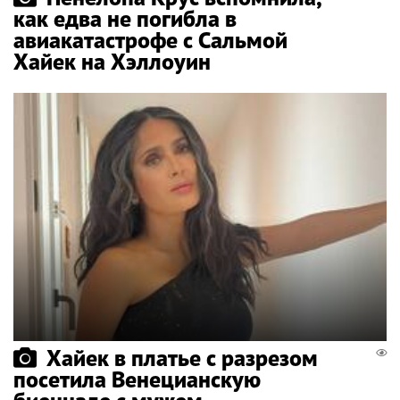
как едва не погибла в
авиакатастрофе с Сальмой
Хайек на Хэллоуин
Хайек в платье с разрезом
посетила Венецианскую