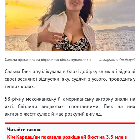
Сальма прихопила на відпочинок кілька купальників
instagram salmahayek
Сальма Гаєк опублікувала в блозі добірку знімків і відео зі
своєї весняної відпустки, яку, судячи з усього, проводить у
теплих краях.
58-річну мексиканську й американську акторку зняли на
яхті. Світлини видаються спонтанними: Гаєк на них
активно жестикулює й має розкутий вигляд.
Читайте також:
Кім Кардаш'ян показала розкішний бюст на 3,5 млн з