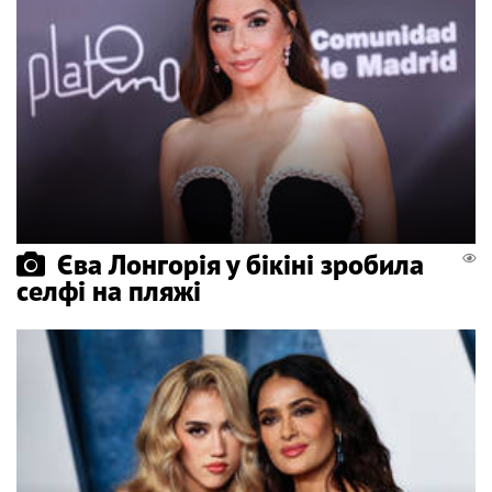
Єва Лонгорія у бікіні зробила
селфі на пляжі