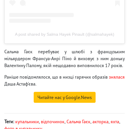
A post shared by Salma Hayek Pinault (@salmahayek)
Сальма Гаєк перебуває у шлюбі з французьким
мільярдером Франсуа-Анрі Піно й виховує з ним доньку
Валентину Палому, якій нещодавно виповнилося 17 років.
Раніше повідомлялося, що в низці гарячих образів
знялася
Даша Астаф'єва.
Читайте нас у Google.News
Теги:
купальники
,
відпочинок
,
Сальма Гаєк
,
акторка
,
яхта
,
фото в купальнику