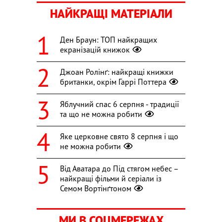
НАЙКРАЩІ МАТЕРІАЛИ
Ден Браун: ТОП найкращих
екранізацій книжок
Джоан Ролінґ: найкращі книжки
британки, окрім Гаррі Поттера
Яблучний спас 6 серпня - традиції
та що не можна робити
Яке церковне свято 8 серпня і що
не можна робити
Від Аватара до Під стягом небес –
найкращі фільми й серіали із
Семом Вортінґтоном
МИ В СОЦМЕРЕЖАХ