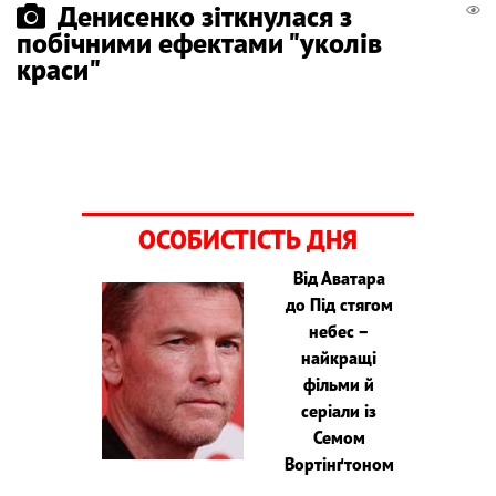
Денисенко зіткнулася з
побічними ефектами "уколів
краси"
ОСОБИСТІСТЬ ДНЯ
Від Аватара
до Під стягом
небес –
найкращі
фільми й
серіали із
Семом
Вортінґтоном