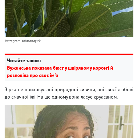
instagram salmahayek
Читайте також:
Бужинська показала бюст у шкіряному корсеті й
розповіла про своє ім'я
Зірка не приховує ані природної сивини, ані своєї любові
до смачної їжі. На ще одному вона ласує круасаном.