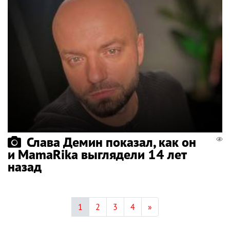
Слава Демин показал, как он
и MamaRika выглядели 14 лет
назад
1
2
3
4
»