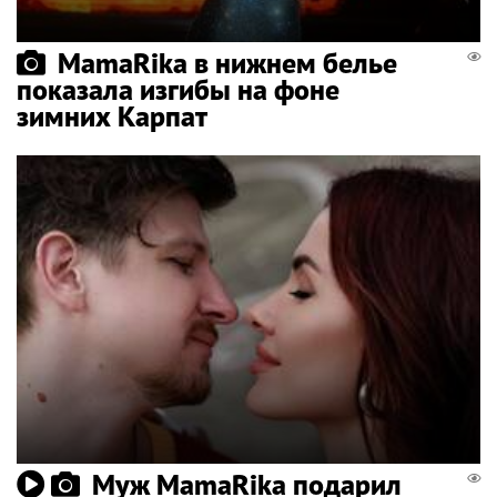
MamaRika в нижнем белье
показала изгибы на фоне
зимних Карпат
Муж MamaRika подарил