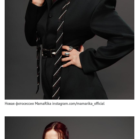
Новая фотосессия MamaRika instagram.com/mamarika_official