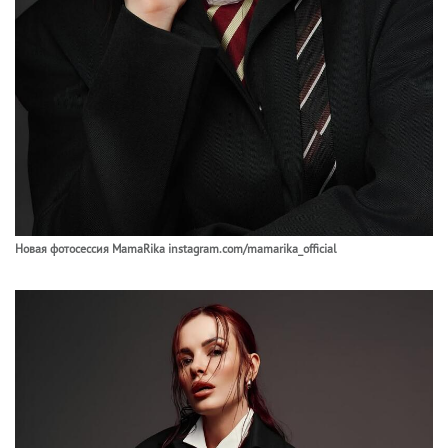
Новая фотосессия MamaRika instagram.com/mamarika_official