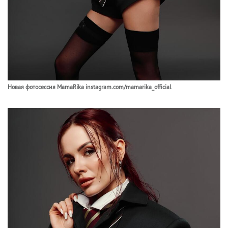
Новая фотосессия MamaRika instagram.com/mamarika_official