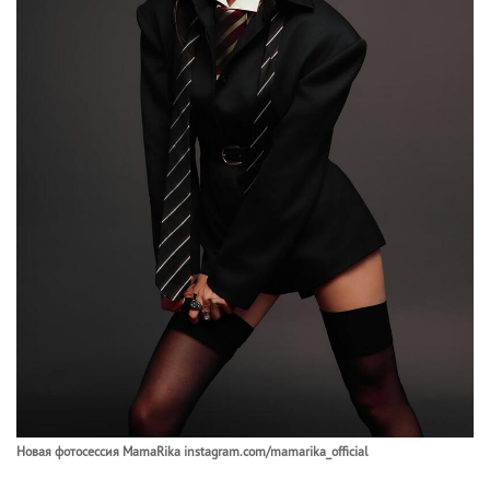
Новая фотосессия MamaRika instagram.com/mamarika_official