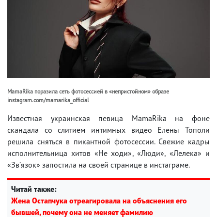
MamaRika поразила сеть фотосессией в «непристойном» образе
instagram.com/mamarika_official
Известная украинская певица MamaRika на фоне
скандала со слитием интимных видео Елены Тополи
решила сняться в пикантной фотосессии. Свежие кадры
исполнительница хитов «Не ходи», «Люди», «Лелека» и
«Звʼязок» запостила на своей странице в инстаграме.
Читай также:
Жена Остапчука отреагировала на объяснения его
бывшей, почему она не меняет фамилию