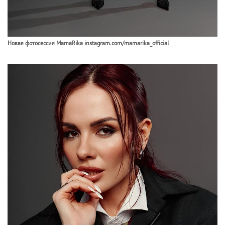
Новая фотосессия MamaRika instagram.com/mamarika_official