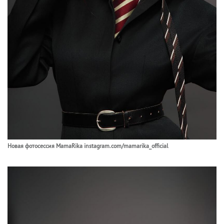
Новая фотосессия MamaRika instagram.com/mamarika_official