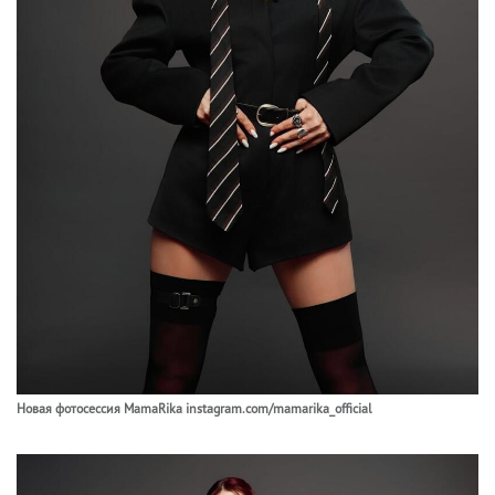
Новая фотосессия MamaRika instagram.com/mamarika_official