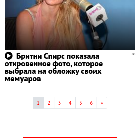
Бритни Спирс показала
откровенное фото, которое
выбрала на обложку своих
мемуаров
1
2
3
4
5
6
»