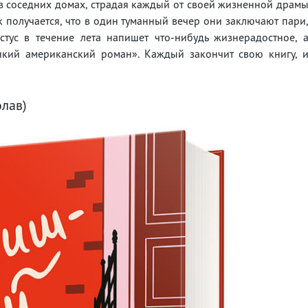
в соседних домах, страдая каждый от своей жизненной драм
ак получается, что в один туманный вечер они заключают пари
стус в течение лета напишет что-нибудь жизнерадостное, 
икий американский роман». Каждый закончит свою книгу, 
олав)