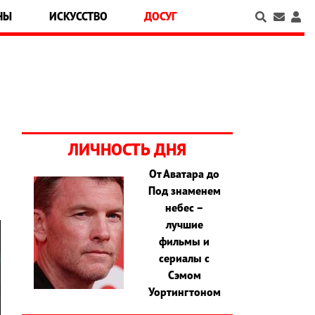
НЫ
ИСКУССТВО
ДОСУГ
ЛИЧНОСТЬ ДНЯ
От Аватара до
Под знаменем
небес –
лучшие
фильмы и
сериалы с
Сэмом
Уортингтоном