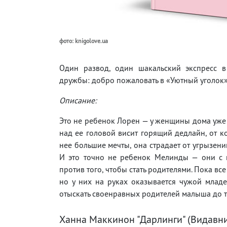
фото: knigolove.ua
Один развод, один шакальский экспресс в
дружбы: добро пожаловать в «Уютный уголок
Описание:
Это не ребенок Лорен — у женщины дома уже 
над ее головой висит горящий дедлайн, от к
нее большие мечты, она страдает от угрызени
И это точно не ребенок Мелинды — они с 
против того, чтобы стать родителями. Пока вс
но у них на руках оказывается чужой младен
отыскать своенравных родителей малыша до то
Ханна Маккинон "Дарлинги" (Видавни