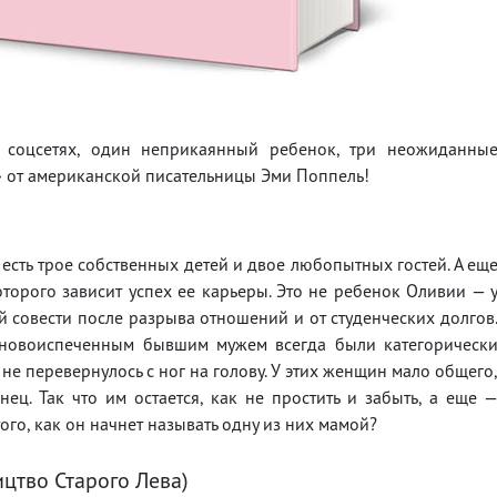
 соцсетях, один неприкаянный ребенок, три неожиданны
» от американской писательницы Эми Поппель!
есть трое собственных детей и двое любопытных гостей. А ещ
оторого зависит успех ее карьеры. Это не ребенок Оливии — 
й совести после разрыва отношений и от студенческих долгов
новоиспеченным бывшим мужем всегда были категорическ
е не перевернулось с ног на голову. У этих женщин мало общего
ец. Так что им остается, как не простить и забыть, а еще 
го, как он начнет называть одну из них мамой?
цтво Старого Лева)