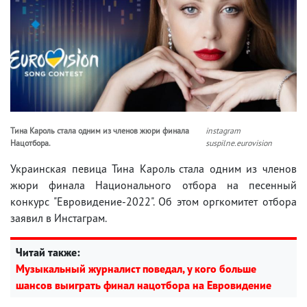
Тина Кароль стала одним из членов жюри финала
instagram
Нацотбора.
suspilne.eurovision
Украинская певица Тина Кароль стала одним из членов
жюри финала Национального отбора на песенный
конкурс "Евровидение-2022". Об этом оргкомитет отбора
заявил в Инстаграм.
Читай также:
Музыкальный журналист поведал, у кого больше
шансов выиграть финал нацотбора на Евровидение