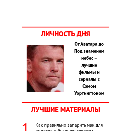
ЛИЧНОСТЬ ДНЯ
От Аватара до
Под знаменем
небес –
лучшие
фильмы и
сериалы с
Сэмом
Уортингтоном
ЛУЧШИЕ МАТЕРИАЛЫ
Как правильно запарить мак для
пирогов и булочек: секреты