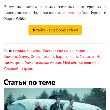
Ранее мы писали о самых заметных антигероинях в
кинематографе. Их, в частности,
воплотили
Ума Турман и
Марго Робби.
Читайте нас в Google.News
Теги:
сериал
,
сериалы
,
Рассказ служанки
,
Корона
,
Звездный путь
,
Флэш
,
Титаны
,
Барри
,
черный список
,
Что
посмотреть
,
Удивительная миссис Мейзел
,
Наследники
,
Роковой патруль
Статьи по теме