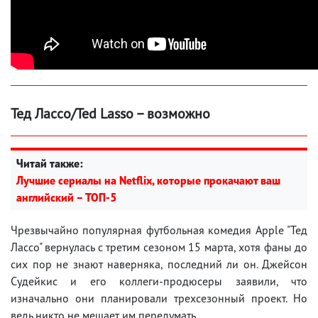
Тед Лассо/Ted Lasso – возможно
Читай также:
Лучшие сериалы на Netflix, которые прокачают ваш
английский – ТОП-5
Чрезвычайно популярная футбольная комедия Apple "Тед
Лассо" вернулась с третим сезоном 15 марта, хотя фаны до
сих пор не знают наверняка, последний ли он. Джейсон
Судейкис и его коллеги-продюсеры заявили, что
изначально они планировали трехсезонный проект. Но
ведь никто не мешает им передумать.