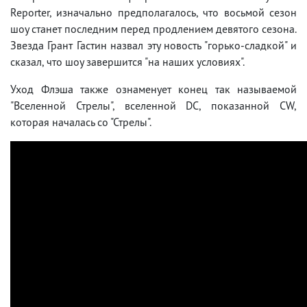
Reporter, изначально предполагалось, что восьмой сезон
шоу станет последним перед продлением девятого сезона.
Звезда Грант Гастин назвал эту новость "горько-сладкой" и
сказал, что шоу завершится "на наших условиях".
Уход Флэша также ознаменует конец так называемой
"Вселенной Стрелы", вселенной DC, показанной CW,
которая началась со "Стрелы".