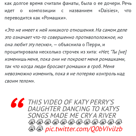
как долгое время считали фанаты, была о ее дочери. Речь
идет о композиции с названием «Daisies», что
переводится как «Ромашки».
«Это не имеет к ней никакого отношения. На самом деле
это означает что-то совершенно противоположное, но
она любит эту песню»,
— объяснила о Перри, и
процитировала несколько строчек из хита:
«Нет, "Ты [не]
изменишь меня, пока они не покроют меня ромашками,
так что когда люди бросают ромашки в гроб. Меня
невозможно изменить, пока я не потеряю контроль над
своим телом»
.
THIS VIDEO OF KATY PERRY’S
DAUGHTER DANCING TO KATYS
SONGS MADE ME CRY A RIVER
😭😭😭😭😭😭😭😭😭😭😭😭
😭😭
pic.twitter.com/Q0bVIviJzb