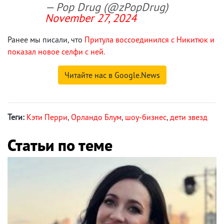
— Pop Drug (@zPopDrug)
November 27, 2024
Ранее мы писали, что
Притула воссоединился с Никитюк и
показал новое селфи с ней.
Читайте нас в Google.News
Теги:
Кэти Перри
,
Орландо Блум
,
шоу-бизнес
,
дети звезд
Статьи по теме