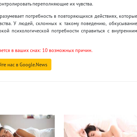
онтролировать переполняющие их чувства.
разумевает потребность в повторяющихся действиях, которы
вства. У людей, склонных к такому поведению, обкусывани
окой психологической потребности справиться с внутренни
ется в ваших снах: 10 возможных причин.
йте нас в Google.News