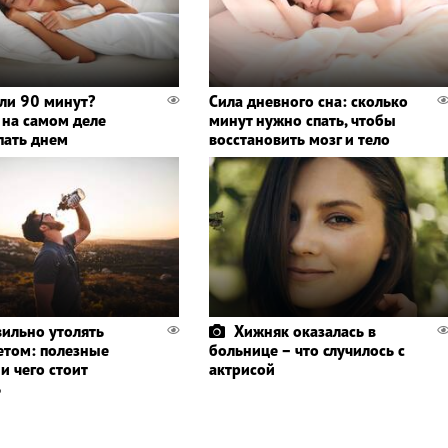
или 90 минут?
Сила дневного сна: сколько
 на самом деле
минут нужно спать, чтобы
пать днем
восстановить мозг и тело
вильно утолять
Хижняк оказалась в
етом: полезные
больнице – что случилось с
и чего стоит
актрисой
ь