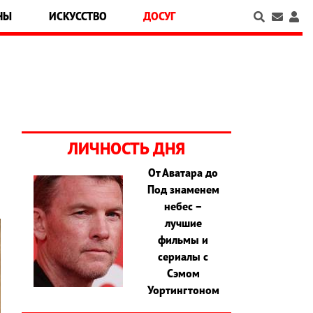
НЫ
ИСКУССТВО
ДОСУГ
ЛИЧНОСТЬ ДНЯ
От Аватара до
Под знаменем
небес –
лучшие
фильмы и
сериалы с
Сэмом
Уортингтоном