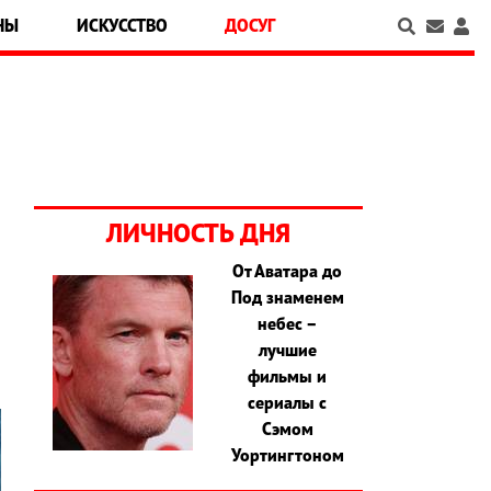
НЫ
ИСКУССТВО
ДОСУГ
ЛИЧНОСТЬ ДНЯ
От Аватара до
,
Под знаменем
и
небес –
лучшие
фильмы и
сериалы с
Сэмом
Уортингтоном