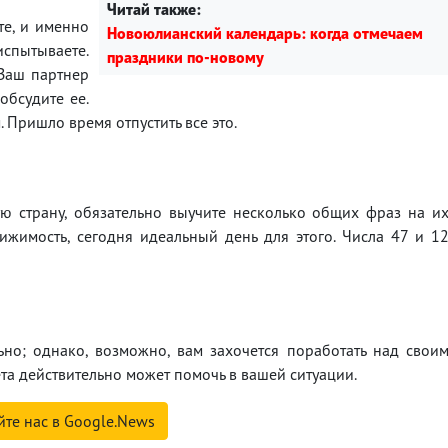
Читай также:
те, и именно
Новоюлианский календарь: когда отмечаем
испытываете.
праздники по-новому
 Ваш партнер
обсудите ее.
Пришло время отпустить все это.
ую страну, обязательно выучите несколько общих фраз на и
ижимость, сегодня идеальный день для этого. Числа 47 и 1
но; однако, возможно, вам захочется поработать над свои
а действительно может помочь в вашей ситуации.
йте нас в Google.News