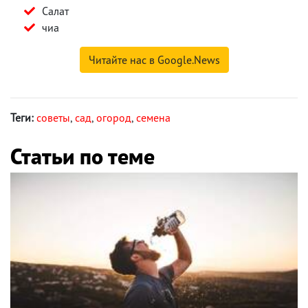
Салат
чиа
Читайте нас в Google.News
Теги:
советы
,
сад
,
огород
,
семена
Статьи по теме