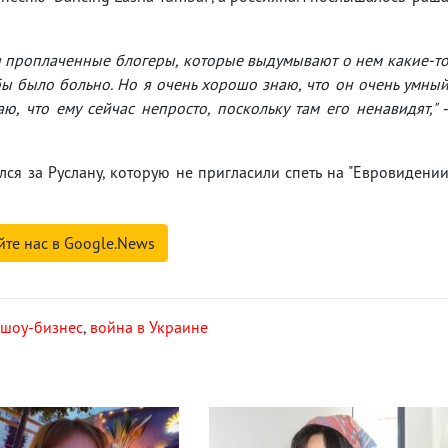
ть и проплаченные блогеры, которые выдумывают о нем какие-т
бы было больно. Но я очень хорошо знаю, что он очень умны
аю, что ему сейчас непросто, поскольку там его ненавидят,"
лся за Руслану, которую не пригласили спеть на "Евровидени
йте нас в Google.News
шоу-бизнес
,
война в Украине