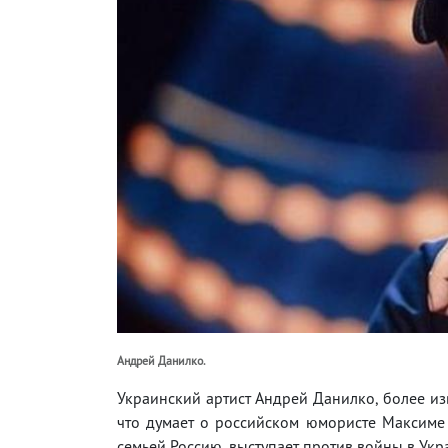
Андрей Данилко.
Украинский артист Андрей Данилко, более из
что думает о российском юмористе Максиме 
семьей Россию, выступает против войны в Укр