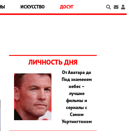
НЫ
ИСКУССТВО
ДОСУГ
ЛИЧНОСТЬ ДНЯ
От Аватара до
Под знаменем
небес –
лучшие
фильмы и
сериалы с
Сэмом
Уортингтоном