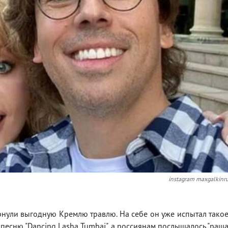
instagram maxgalkinr
ернули выгодную Кремлю травлю. На себе он уже испытал тако
 песню "Dancing Lasha Tumbai", а россиянам послышалось "раш