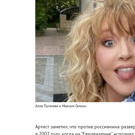
Алла Пугачева и Максим Галкин.
Артист заметил, что против россиянина разв
в 2007 году, когда на "Евровидение" исполнял