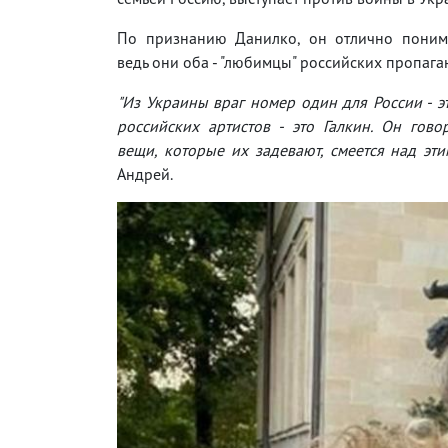
По признанию Данилко, он отлично понима
ведь они оба - "любимцы" российских пропага
"Из Украины враг номер один для России - эт
российских артистов - это Галкин. Он гово
вещи, которые их задевают, смеется над этим
Андрей.