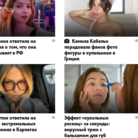
нна ответила на
Камила Кабельо
я о том, что она
порадовала фанов фото
ывает в РФ
фигуры в купальнике в
Греции
тюк ответила на
Эффект «кукольных
в экстремальных
ресниц» за секунды:
ениях в Карпатах
вирусный трюк с
бальзамом для губ