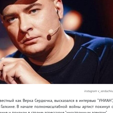
instagram v_serduchk
вестный как Верка Сердючка, высказался в интервью "УНИАН"
Галкине. В начале полномасштабной войны артист покинул 
аине и признан в стране-агрессорке "иностранным агентом".