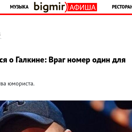
МУЗЫКА
РЕСТОРА
5
я о Галкине: Враг номер один для
тва юмориста.