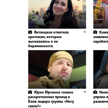
Витвицкая ответила
Кажа
критикам, которые
заявлени
высказались о ее
зарабат
беременности
Юрко Юрченко гневно
Ники
раскритиковал приезд в
упреки 
Киев лидера группы «Ногу
развлеч
свело!»