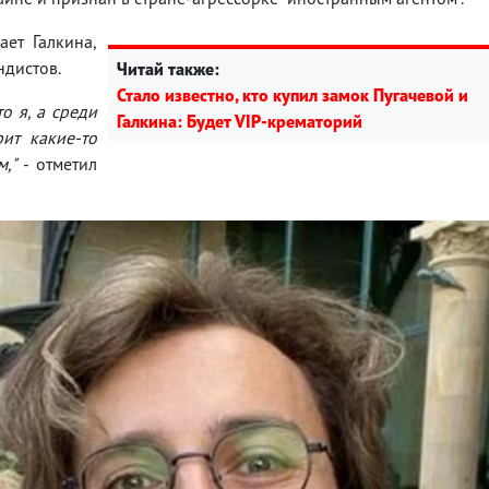
ет Галкина,
ндистов.
Читай также:
Стало известно, кто купил замок Пугачевой и
о я, а среди
Галкина: Будет VIP-крематорий
рит какие-то
,"
- отметил