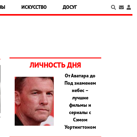
НЫ
ИСКУССТВО
ДОСУГ
ЛИЧНОСТЬ ДНЯ
От Аватара до
Под знаменем
небес –
лучшие
фильмы и
сериалы с
Сэмом
Уортингтоном