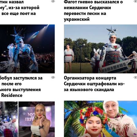
тин назвал
Фагот гневно высказался о
у", из-за которой
нежелании Сердючки
 все еще поет на
перевести песни на
украинский
Бобул заступился за
Организатора концерта
 после его
Сердючки оштрафовали из-
ьного выступления
за языкового скандала
 Residence