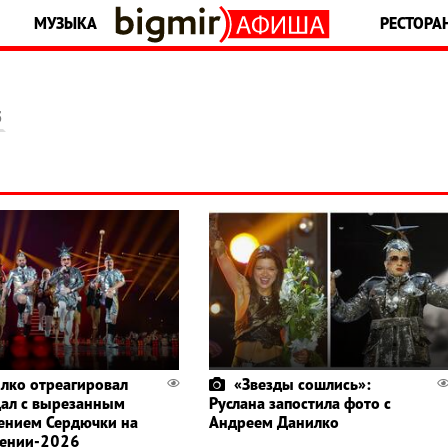
МУЗЫКА
РЕСТОРА
5
лко отреагировал
«Звезды сошлись»:
дал с вырезанным
Руслана запостила фото с
ением Сердючки на
Андреем Данилко
дении-2026