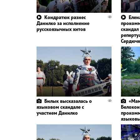
Кондратюк разнес
Елен
Данилко за исполнение
прокомм
русскоязычных хитов
скандал
реперту
Сердюч
Билык высказалась о
«Мам
языковом скандале с
Белокон
участием Данилко
прокомм
языковы