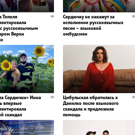
а Тополя
Сердючку не накажут за
ентировала
исполнение русскоязычных
 с русскоязычным
песен – языковой
аром Верки
омбудсмен
ки
а Сердючки» Инна
Цибульская обратилась к
ь впервые
Данилко после языкового
ентировала
скандала и предложила
й скандал
помощь