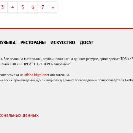
3
4
5
6
7
»
МУЗЫКА
РЕСТОРАНЫ
ИСКУССТВО
ДОСУГ
 Все права на материалы, опубликованные на данном ресурсе, принадлежат ТОВ «
решения ТОВ «КЕПРЕЙТ ПАРТНЕРС» запрещено.
 гиперссылка на
afisha.bigmir.net
обязательна.
ических произведений и/или аудиовизуальных произведений правообладателя Getty I
рсональных данных