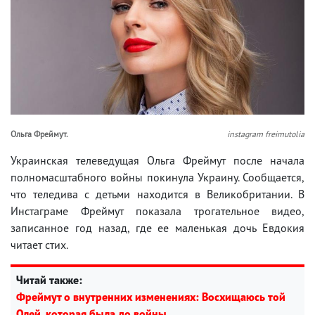
Ольга Фреймут.
instagram freimutolia
Украинская телеведущая Ольга Фреймут после начала
полномасштабного войны покинула Украину. Сообщается,
что теледива с детьми находится в Великобритании. В
Инстаграме Фреймут показала трогательное видео,
записанное год назад, где ее маленькая дочь Евдокия
читает стих.
Читай также:
Фреймут о внутренних изменениях: Восхищаюсь той
Олей, которая была до войны