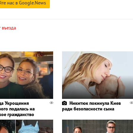
йте нас в Google.News
т въезда
да Укрощения
Никитюк покинула Киев
вого подалась на
ради безопасности сына
кое гражданство