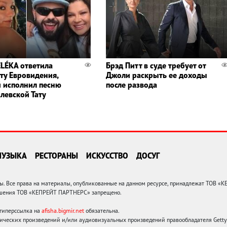
ELÉKA ответила
Брэд Питт в суде требует от
ту Евровидения,
Джоли раскрыть ее доходы
 исполнил песню
после развода
левской Тату
МУЗЫКА
РЕСТОРАНЫ
ИСКУССТВО
ДОСУГ
 Все права на материалы, опубликованные на данном ресурсе, принадлежат ТОВ «
решения ТОВ «КЕПРЕЙТ ПАРТНЕРС» запрещено.
 гиперссылка на
afisha.bigmir.net
обязательна.
ических произведений и/или аудиовизуальных произведений правообладателя Getty I