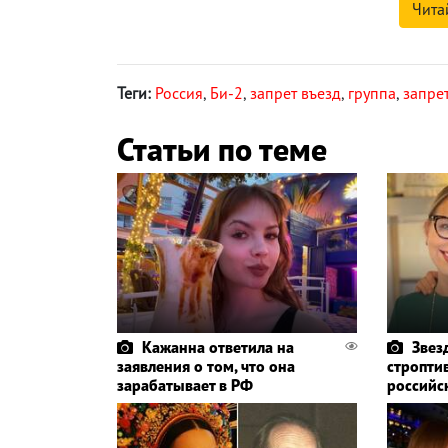
Чита
Теги:
Россия
,
Би-2
,
запрет въезд
,
группа
,
запре
Статьи по теме
Кажанна ответила на
Звез
заявления о том, что она
стропти
зарабатывает в РФ
российс