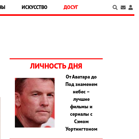
НЫ
ИСКУССТВО
ДОСУГ
ЛИЧНОСТЬ ДНЯ
От Аватара до
Под знаменем
небес –
лучшие
фильмы и
сериалы с
Сэмом
Уортингтоном