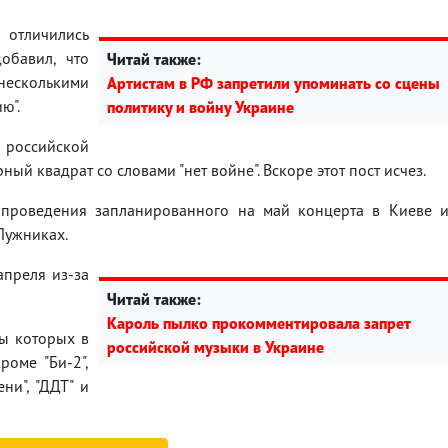
отличились
обавил, что
Читай также:
несколькими
Артистам в РФ запретили упоминать со сцены
ю".
политику и войну Украине
 российской
ый квадрат со словами "нет войне". Вскоре этот пост исчез.
т проведения запланированного на май концерта в Киеве 
 Лужниках.
апреля из-за
Читай также:
Кароль пылко прокомментировала запрет
ты которых в
российской музыки в Украине
роме "Би-2",
ни", "ДДТ" и