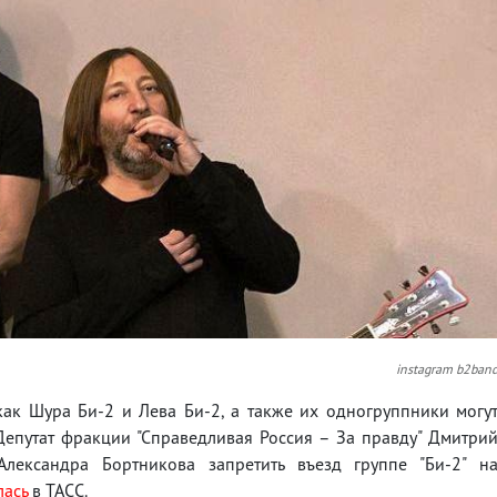
instagram b2ban
как Шура Би-2 и Лева Би-2, а также их одногруппники могу
Депутат фракции "Справедливая Россия – За правду" Дмитри
лександра Бортникова запретить въезд группе "Би-2" н
лась
в ТАСС.