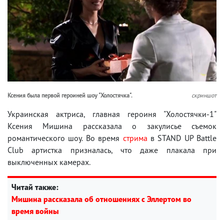
Ксения была первой героиней шоу "Холостячка".
скриншот
Украинская актриса, главная героиня "Холостячки-1"
Ксения Мишина рассказала о закулисье съемок
романтического шоу. Во время
стрима
в STAND UP Battle
Club артистка призналась, что даже плакала при
выключенных камерах.
Читай также:
Мишина рассказала об отношениях с Эллертом во
время войны