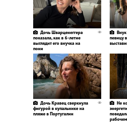
Дочь Шварценеггера
Внук
показала, как в 6-летие
певицу в
выглядит его внучка на
выстави
пони
Дочь Кравец сверкнула
Не к
фигурой в купальнике на
энергет
пляже в Португалии
поведала
рабочем