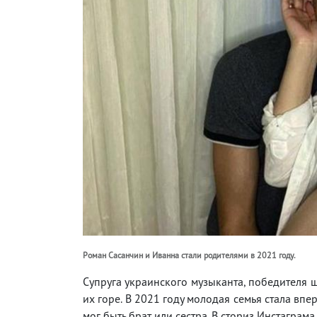
Роман Сасанчин и Иванна стали родителями в 2021 году.
Супруга украинского музыканта, победителя ш
их горе. В 2021 году молодая семья стала впе
мог быть брат или сестра. В сториз Инстагра