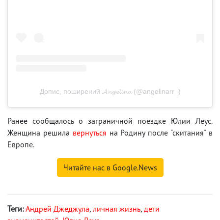
Допис, поширений 𝓐𝓷𝓰𝓮𝓵𝓲𝓷𝓪 (@angelinarr_)
Ранее сообщалось о заграничной поездке Юлии Леус.
Женщина решила
вернуться
на Родину после "скитания" в
Европе.
Читайте нас в Google.News
Теги:
Андрей Джеджула
,
личная жизнь
,
дети