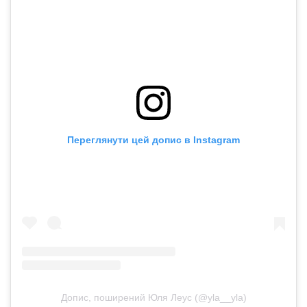
Переглянути цей допис в Instagram
Допис, поширений Юля Леус (@yla__yla)