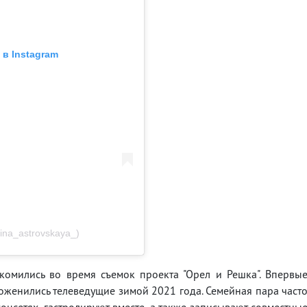
в Instagram
ina_astrovskaya_)
комились во время съемок проекта "Орел и Решка". Впервы
Поженились телеведущие зимой 2021 года. Семейная пара част