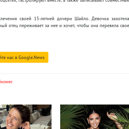
соцсетях, гастролируют вместе, а также записывают совместны
влечения своей 15-летней дочери Шайло. Девочка захотел
ный отец переживает за нее и хочет, чтобы она перевела сво
йте нас в Google.News
бизнес