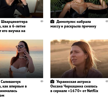
 Шварценеггера
Димопулос набрала
, как в 6-летие
массу и раскрыла причину
 его внучка на
 Саливанчук
Украинская актриса
, как впервые в
Оксана Черкашина снялась
анималась
в сериале «1670» от Netflix
гом