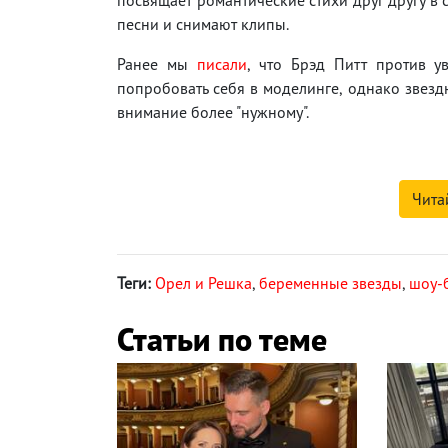
посвящает романтические стихи друг другу в 
песни и снимают клипы.
Ранее мы
писали
, что Брэд Питт против у
попробовать себя в моделинге, однако звезд
внимание более "нужному".
Чита
Теги:
Орел и Решка
,
беременные звезды
,
шоу-
Статьи по теме