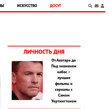
НЫ
ИСКУССТВО
ДОСУГ
ЛИЧНОСТЬ ДНЯ
От Аватара до
Под знаменем
небес –
лучшие
фильмы и
сериалы с
Сэмом
Уортингтоном