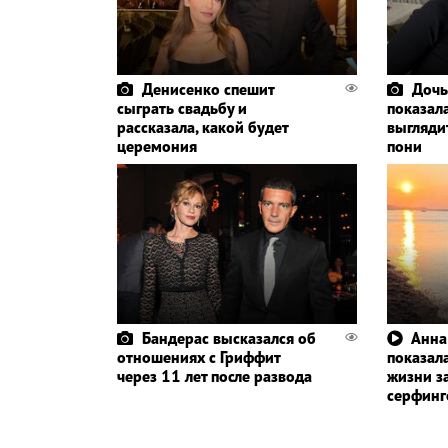
Денисенко спешит
Дочь
сыграть свадьбу и
показала
рассказала, какой будет
выглядит
церемония
пони
Бандерас высказался об
Анна
отношениях с Гриффит
показала
через 11 лет после развода
жизни з
серфин