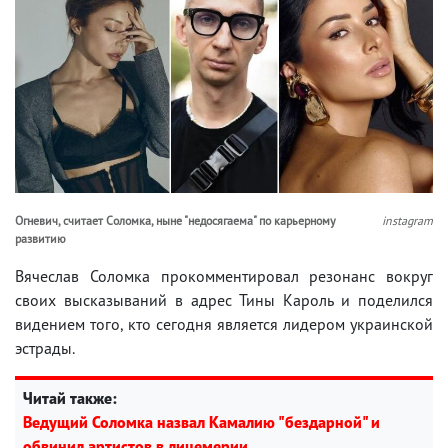
Огневич, считает Соломка, ныне "недосягаема" по карьерному
instagram
развитию
Вячеслав Соломка прокомментировал резонанс вокруг
своих высказываний в адрес Тины Кароль и поделился
видением того, кто сегодня является лидером украинской
эстрады.
Читай также:
Ведущий Соломка назвал Камалию "бездарной" и
обвинил артистов в лицемерии