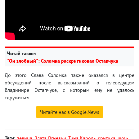
Читай также:
"Он злобный": Соломка раскритиковал Остапчука
До этого Слава Соломка также оказался в центре
обсуждений после высказываний о телеведущем
Владимире Остапчуке, с которым ему не удалось
сдружиться.
Читайте нас в Google.News
Теги:
певица
,
Злата Огневич
,
Тина Кароль
,
критика
,
шоу-