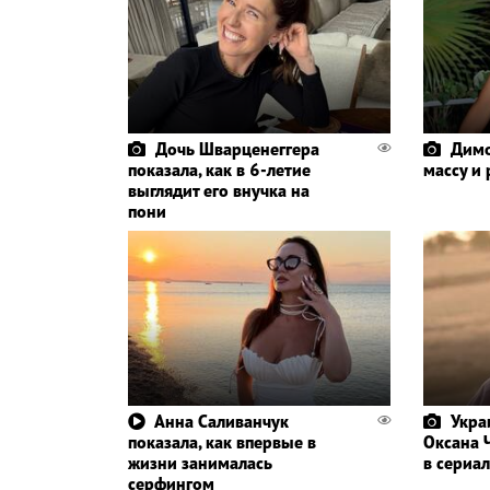
Дочь Шварценеггера
Димо
показала, как в 6-летие
массу и
выглядит его внучка на
пони
Анна Саливанчук
Укра
показала, как впервые в
Оксана 
жизни занималась
в сериал
серфингом