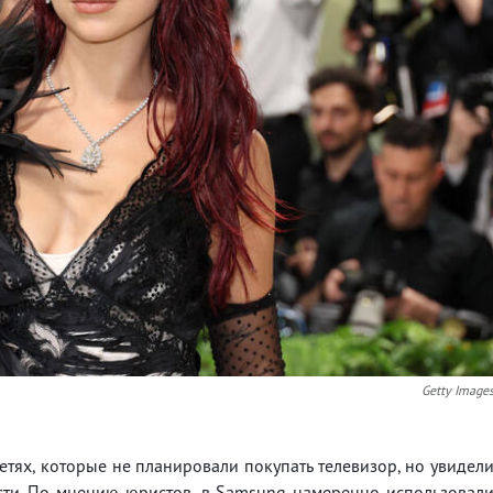
Getty Image
етях, которые не планировали покупать телевизор, но увидел
сти. По мнению юристов, в Samsung намеренно использовал