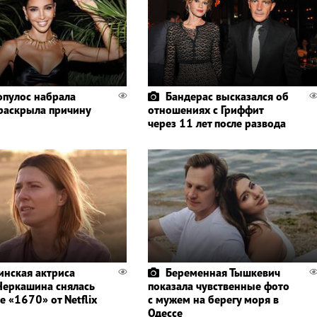
пулос набрала
Бандерас высказался об
 раскрыла причину
отношениях с Гриффит
через 11 лет после развода
инская актриса
Беременная Тышкевич
Черкашина снялась
показала чувственные фото
е «1670» от Netflix
с мужем на берегу моря в
Одессе