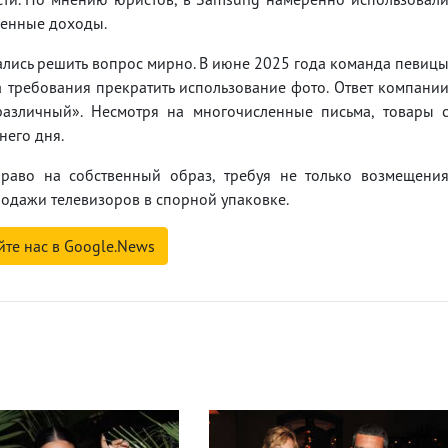
венные доходы.
ались решить вопрос мирно. В июне 2025 года команда певиц
требования прекратить использование фото. Ответ компани
азличный». Несмотря на многочисленные письма, товары 
него дня.
право на собственный образ, требуя не только возмещени
родажи телевизоров в спорной упаковке.
йте нас в Google.News