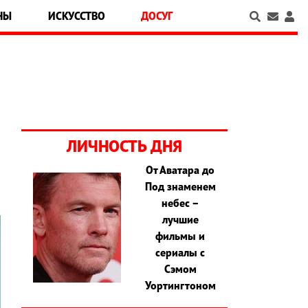
НЫ
ИСКУССТВО
ДОСУГ
ЛИЧНОСТЬ ДНЯ
От Аватара до
Под знаменем
небес –
лучшие
фильмы и
сериалы с
Сэмом
Уортингтоном