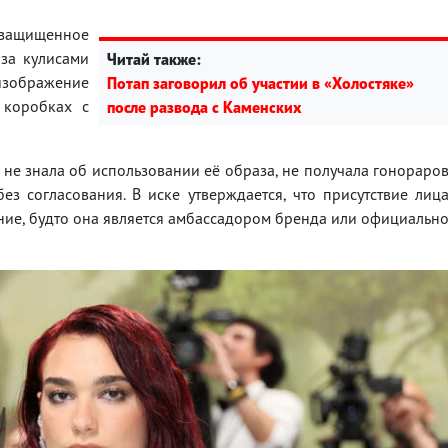
а защищенное
за кулисами
Читай также:
о изображение
Потап заговорил об участии в «Холостяке»
 коробках с
после развода с Каменских
 не знала об использовании её образа, не получала гонораро
з согласования. В иске утверждается, что присутствие лиц
ние, будто она является амбассадором бренда или официальн