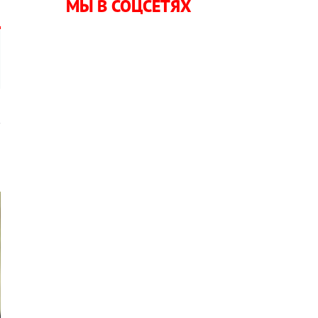
МЫ В СОЦСЕТЯХ
в
а
о