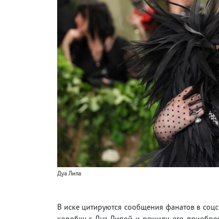
Дуа Липа
В иске цитируются сообщения фанатов в соцс
коробку с Дуа Липой и решили его приобре