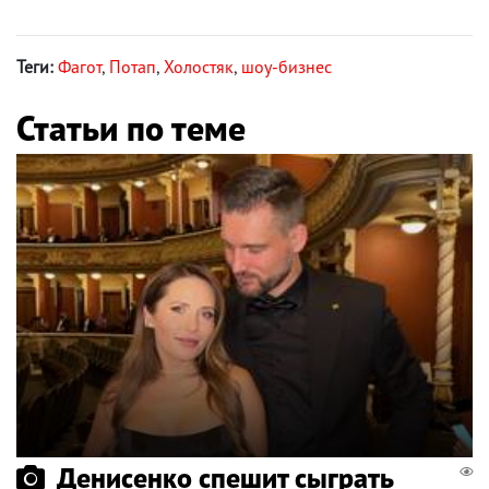
Теги:
Фагот
,
Потап
,
Холостяк
,
шоу-бизнес
Статьи по теме
Денисенко спешит сыграть