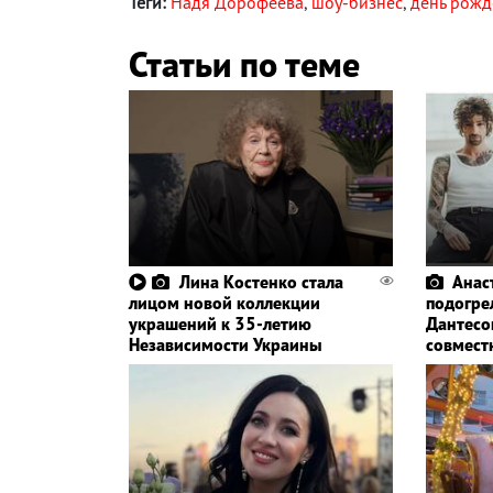
Теги:
Надя Дорофеева
,
шоу-бизнес
,
день рожд
Статьи по теме
Лина Костенко стала
Анас
лицом новой коллекции
подогре
украшений к 35-летию
Дантесо
Независимости Украины
совмест