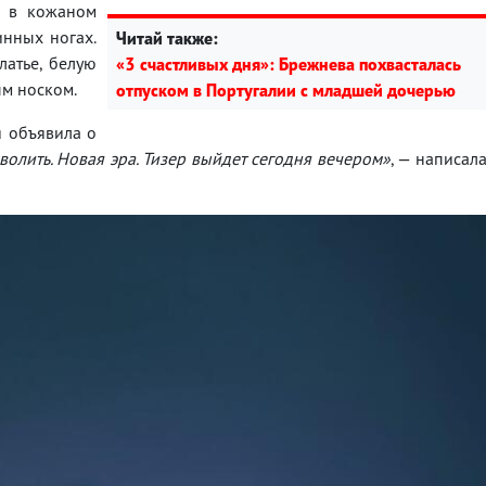
о в кожаном
инных ногах.
Читай также:
латье, белую
«3 счастливых дня»: Брежнева похвасталась
ым носком.
отпуском в Португалии с младшей дочерью
я объявила о
зволить. Новая эра. Тизер выйдет сегодня вечером»
, — написал