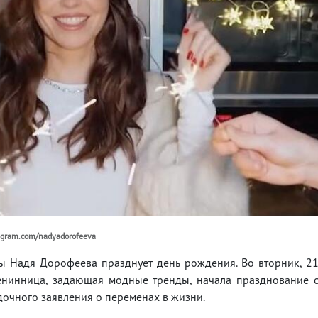
agram.com/nadyadorofeeva
ы Надя Дорофеева празднует день рождения. Во вторник, 2
менинница, задающая модные тренды, начала празднование 
дочного заявления о переменах в жизни.