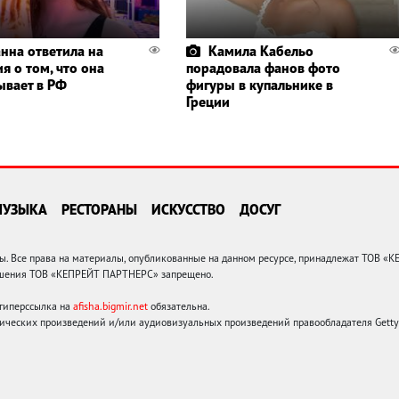
нна ответила на
Камила Кабельо
я о том, что она
порадовала фанов фото
ывает в РФ
фигуры в купальнике в
Греции
МУЗЫКА
РЕСТОРАНЫ
ИСКУССТВО
ДОСУГ
 Все права на материалы, опубликованные на данном ресурсе, принадлежат ТОВ «
решения ТОВ «КЕПРЕЙТ ПАРТНЕРС» запрещено.
 гиперссылка на
afisha.bigmir.net
обязательна.
ических произведений и/или аудиовизуальных произведений правообладателя Getty I