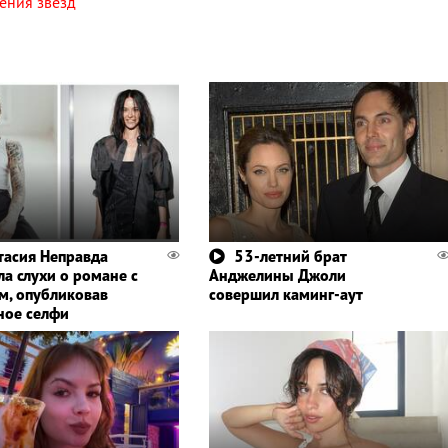
ения звезд
тасия Неправда
53-летний брат
ла слухи о романе с
Анджелины Джоли
м, опубликовав
совершил каминг-аут
ное селфи