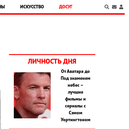
НЫ
ИСКУССТВО
ДОСУГ
ЛИЧНОСТЬ ДНЯ
От Аватара до
Под знаменем
небес –
лучшие
фильмы и
сериалы с
Сэмом
Уортингтоном