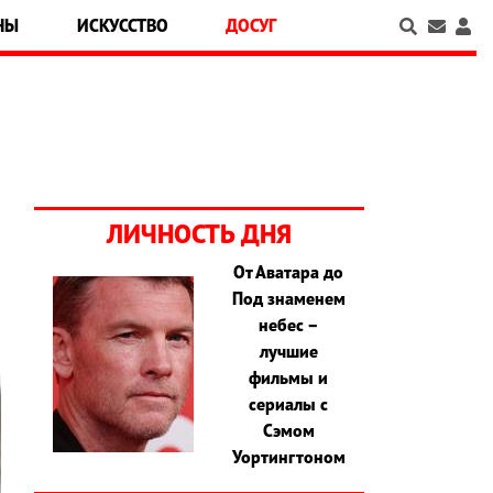
НЫ
ИСКУССТВО
ДОСУГ
ЛИЧНОСТЬ ДНЯ
От Аватара до
Под знаменем
небес –
лучшие
фильмы и
сериалы с
Сэмом
Уортингтоном