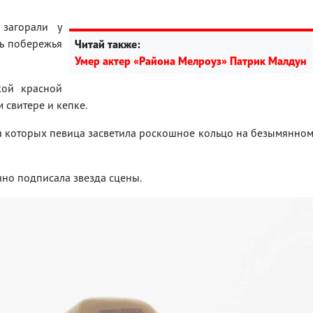
загорали у
ль побережья
Читай также:
Умер актер «Района Мелроуз» Патрик Малдун
кой красной
 свитере и кепке.
а которых певица засветила роскошное кольцо на безымянно
чно подписала звезда сцены.