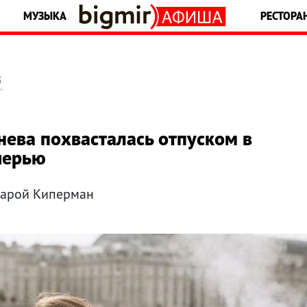
МУЗЫКА
РЕСТОРА
5
нева похвасталась отпуском в
черью
Сарой Киперман