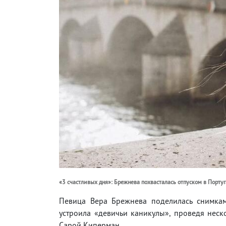
«3 счастливых дня»: Брежнева похвасталась отпуском в Порту
Певица Вера Брежнева поделилась снимками
устроила «девичьи каникулы», проведя нес
Сарой Киперман.