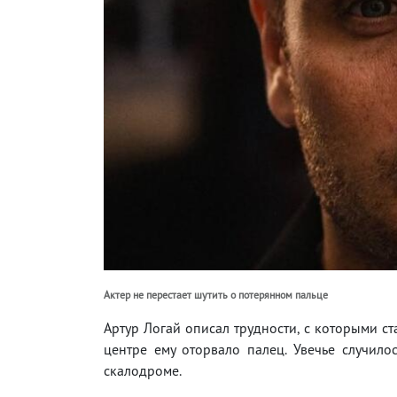
Актер не перестает шутить о потерянном пальце
Артур Логай описал трудности, с которыми с
центре ему оторвало палец. Увечье случилос
скалодроме.