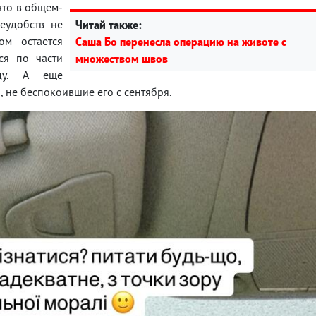
что в общем-
еудобств не
Читай также:
ом остается
Саша Бо перенесла операцию на животе с
ся по части
множеством швов
ду. А еще
не беспокоившие его с сентября.