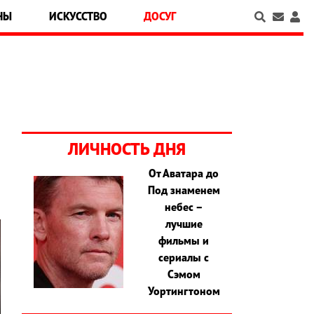
НЫ
ИСКУССТВО
ДОСУГ
ЛИЧНОСТЬ ДНЯ
От Аватара до
Под знаменем
небес –
лучшие
фильмы и
сериалы с
Сэмом
Уортингтоном