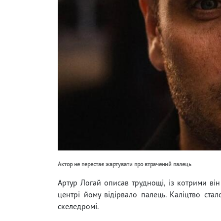
Актор не перестає жартувати про втрачений палець
Артур Логай описав труднощі, із котрими він
центрі йому відірвало палець. Каліцтво ста
скеледромі.