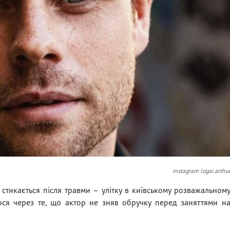
instagram logai.arthu
 стикається після травми – улітку в київському розважальном
лося через те, що актор не зняв обручку перед заняттями н