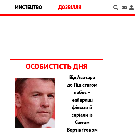
МИСТЕЦТВО
ДОЗВІЛЛЯ
ОСОБИСТІСТЬ ДНЯ
Від Аватара
до Під стягом
небес –
найкращі
фільми й
серіали із
Семом
Вортінґтоном