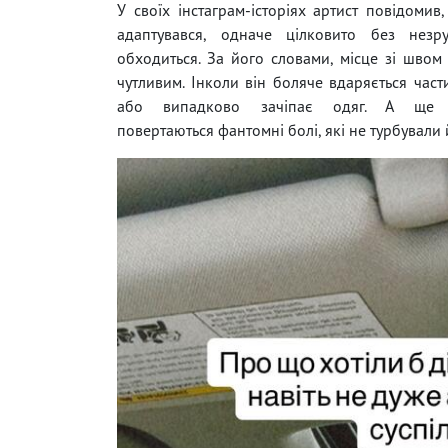
У своїх інстаграм-історіях артист повідомив
адаптувався, одначе цілковито без незр
обходиться. За його словами, місце зі швом
чутливим. Інколи він боляче вдаряється час
або випадково зачіпає одяг. А ще 
повертаються фантомні болі, які не турбували 