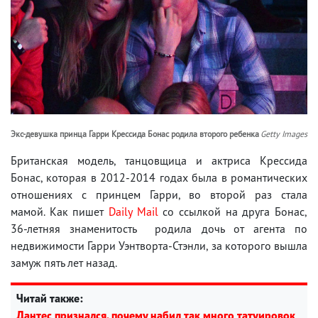
Экс-девушка принца Гарри Крессида Бонас родила второго ребенка
Getty Images
Британская модель, танцовщица и актриса Крессида
Бонас, которая в 2012-2014 годах была в романтических
отношениях с принцем Гарри, во второй раз стала
мамой. Как пишет
Daily Mail
со ссылкой на друга Бонас,
36-летняя знаменитость родила дочь от агента по
недвижимости Гарри Уэнтворта-Стэнли, за которого вышла
замуж пять лет назад.
Читай также:
Дантес признался, почему набил так много татуировок