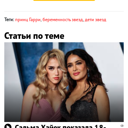
Теги:
принц Гарри
,
беременность звезд
,
дети звезд
Статьи по теме
Сальма Хайек показала 18-