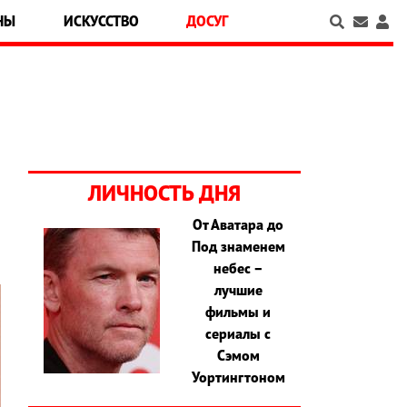
НЫ
ИСКУССТВО
ДОСУГ
ЛИЧНОСТЬ ДНЯ
От Аватара до
Под знаменем
небес –
лучшие
фильмы и
сериалы с
Сэмом
Уортингтоном