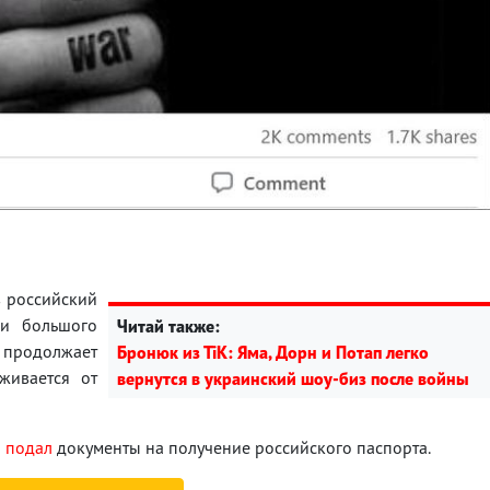
в российский
ли большого
Читай также:
продолжает
Бронюк из ТіК: Яма, Дорн и Потап легко
живается от
вернутся в украинский шоу-биз после войны
а
подал
документы на получение российского паспорта.