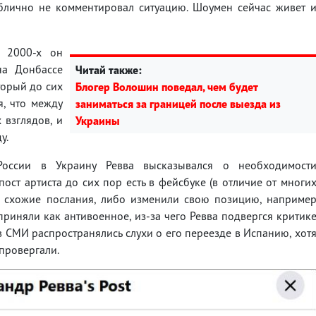
блично не комментировал ситуацию. Шоумен сейчас живет 
 2000-х он
на Донбассе
Читай также:
торый до сих
Блогер Волошин поведал, чем будет
я, что между
заниматься за границей после выезда из
 взглядов, и
Украины
у.
России в Украину Ревва высказывался о необходимост
пост артиста до сих пор есть в фейсбуке (в отличие от многи
и схожие послания, либо изменили свою позицию, наприме
приняли как антивоенное, из-за чего Ревва подвергся критик
в СМИ распространялись слухи о его переезде в Испанию, хот
провергали.