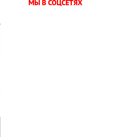
МЫ В СОЦСЕТЯХ
и
и
х
р
е
я