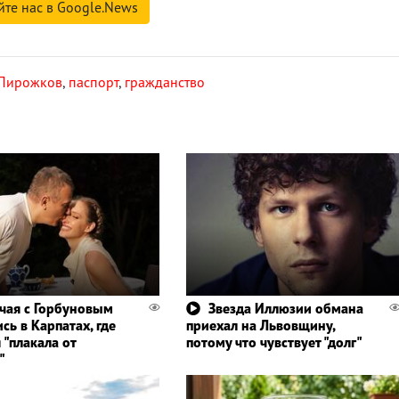
йте нас в Google.News
 Пирожков
,
паспорт
,
гражданство
чая с Горбуновым
Звезда Иллюзии обмана
сь в Карпатах, где
приехал на Львовщину,
 "плакала от
потому что чувствует "долг"
"