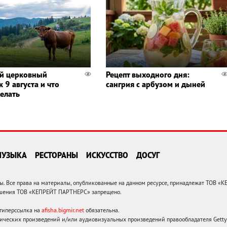
й церковный
Рецепт выходного дня:
 9 августа и что
сангрия с арбузом и дыней
делать
МУЗЫКА
РЕСТОРАНЫ
ИСКУССТВО
ДОСУГ
 Все права на материалы, опубликованные на данном ресурсе, принадлежат ТОВ «
решения ТОВ «КЕПРЕЙТ ПАРТНЕРС» запрещено.
 гиперссылка на
afisha.bigmir.net
обязательна.
ических произведений и/или аудиовизуальных произведений правообладателя Getty I