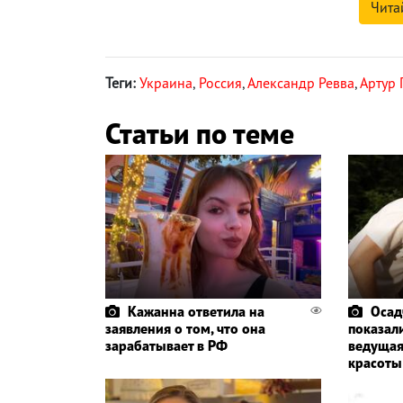
Чита
Теги:
Украина
,
Россия
,
Александр Ревва
,
Артур
Статьи по теме
Кажанна ответила на
Осад
заявления о том, что она
показали
зарабатывает в РФ
ведущая
красоты